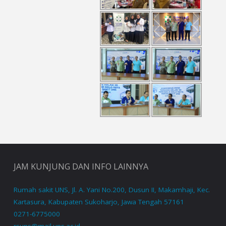
JAM KUNJUNG DAN INFO LAINNYA
Rumah sakit UNS, Jl. A. Yani No.200, Dusun II, Makamhaji, Kec.
Kartasura, Kabupaten Sukoharjo, Jawa Tengah 57161
0271-6775000
rsuns@mail.uns.ac.id