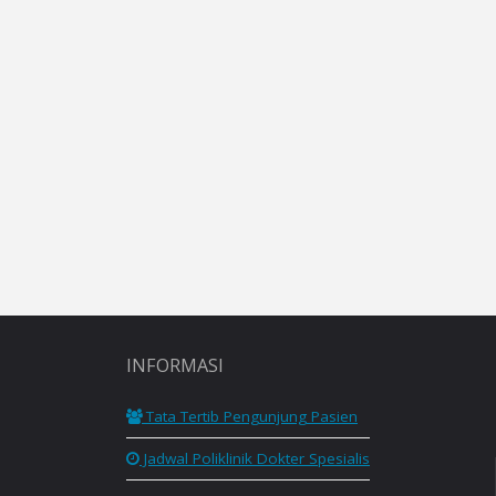
INFORMASI
Tata Tertib Pengunjung Pasien
Jadwal Poliklinik Dokter Spesialis