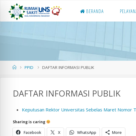
Skip
BERANDA
PELAYA
to
content
Home
PPID
DAFTAR INFORMASI PUBLIK
DAFTAR INFORMASI PUBLIK
Keputusan Rektor Universitas Sebelas Maret Nomor Te
Sharing is caring
Facebook
X
WhatsApp
More