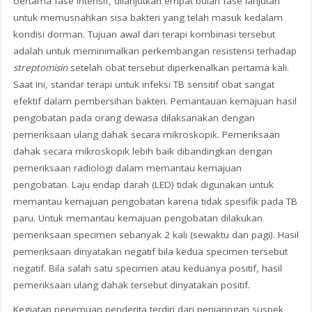
oertama fase intensif, dilanjutkan empat bulan fase lanjutan
untuk memusnahkan sisa bakteri yang telah masuk kedalam
kondisi dorman. Tujuan awal dari terapi kombinasi tersebut
adalah untuk meminimalkan perkembangan resistensi terhadap
streptomisin
setelah obat tersebut diperkenalkan pertama kali.
Saat ini, standar terapi untuk infeksi TB sensitif obat sangat
efektif dalam pembersihan bakteri. Pemantauan kemajuan hasil
pengobatan pada orang dewasa dilaksanakan dengan
pemeriksaan ulang dahak secara mikroskopik. Pemeriksaan
dahak secara mikroskopik lebih baik dibandingkan dengan
pemeriksaan radiologi dalam memantau kemajuan
pengobatan. Laju endap darah (LED) tidak digunakan untuk
memantau kemajuan pengobatan karena tidak spesifik pada TB
paru. Untuk memantau kemajuan pengobatan dilakukan
pemeriksaan specimen sebanyak 2 kali (sewaktu dan pagi). Hasil
pemeriksaan dinyatakan negatif bila kedua specimen tersebut
negatif. Bila salah satu specimen atau keduanya positif, hasil
pemeriksaan ulang dahak tersebut dinyatakan positif.
Kegiatan penemuan penderita terdiri dari penjaringan suspek,