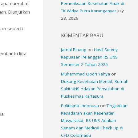
rapa daerah di
Pemeriksaan Kesehatan Anak di
TK Widya Putra Karanganyar
July
an. Dianjurkan
28, 2026
lain seperti
KOMENTAR BARU
Jamal Pinang
on
Hasil Survey
membantu kita
Kepuasan Pelanggan RS UNS
Semester 2 Tahun 2025
Muhammad Qodri Yahya
on
Dukung Kesehatan Mental, Rumah
Sakit UNS Adakan Penyuluhan di
Puskesmas Kartasura
Politeknik Indonusa
on
Tingkatkan
Kesadaran akan Kesehatan
ia.
Masyarakat, RS UNS Adakan
Senam dan Medical Check Up di
CFD Colomadu