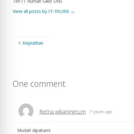
Tim IT Rumah Sakit UNS
View all posts by IT-RSUNS
→
Keputihan
One comment
Retna wikaningrum
7 years ago
Mudah dipahami