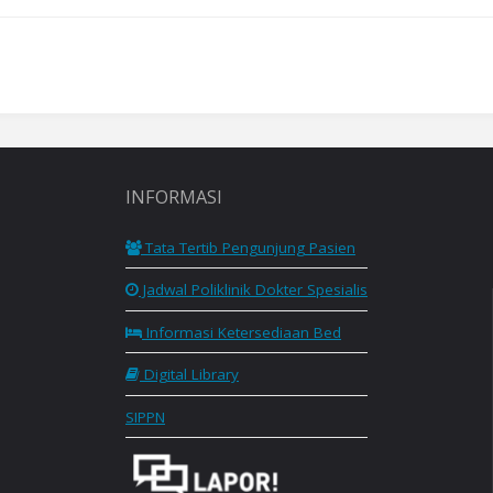
INFORMASI
Tata Tertib Pengunjung Pasien
Jadwal Poliklinik Dokter Spesialis
Informasi Ketersediaan Bed
Digital Library
SIPPN