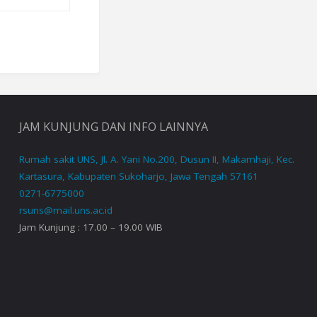
JAM KUNJUNG DAN INFO LAINNYA
Rumah sakit UNS, Jl. A. Yani No.200, Dusun II, Makamhaji, Kec.
Kartasura, Kabupaten Sukoharjo, Jawa Tengah 57161
0271-6775000
rsuns@mail.uns.ac.id
Jam Kunjung : 17.00 – 19.00 WIB