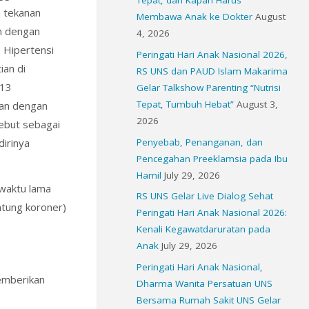
Tepat, dan Kapan Harus
n tekanan
Membawa Anak ke Dokter
August
an dengan
4, 2026
. Hipertensi
Peringati Hari Anak Nasional 2026,
ian di
RS UNS dan PAUD Islam Makarima
013
Gelar Talkshow Parenting “Nutrisi
Tepat, Tumbuh Hebat”
August 3,
tan dengan
2026
sebut sebagai
Penyebab, Penanganan, dan
irinya
Pencegahan Preeklamsia pada Ibu
Hamil
July 29, 2026
 waktu lama
RS UNS Gelar Live Dialog Sehat
ntung koroner)
Peringati Hari Anak Nasional 2026:
Kenali Kegawatdaruratan pada
Anak
July 29, 2026
Peringati Hari Anak Nasional,
emberikan
Dharma Wanita Persatuan UNS
Bersama Rumah Sakit UNS Gelar