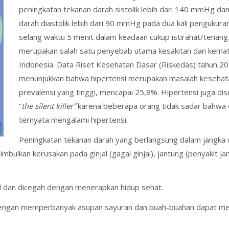
peningkatan tekanan darah sistolik lebih dari 140 mmHg da
darah diastolik lebih dari 90 mmHg pada dua kali pengukur
selang waktu 5 menit dalam keadaan cukup istirahat/tenang
merupakan salah satu penyebab utama kesakitan dan kemat
Indonesia. Data Riset Kesehatan Dasar (Riskedas) tahun 2
menunjukkan bahwa hipertensi merupakan masalah keseha
prevalensi yang tinggi, mencapai 25,8%. Hipertensi juga di
“
the silent killer”
karena beberapa orang tidak sadar bahwa d
ternyata mengalami hipertensi.
Peningkatan tekanan darah yang berlangsung dalam jangka
ulkan kerusakan pada ginjal (gagal ginjal), jantung (penyakit ja
rol dan dicegah dengan menerapkan hidup sehat.
t dengan memperbanyak asupan sayuran dan buah-buahan dapat m